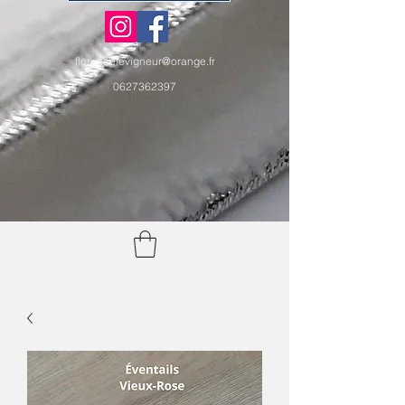
florencelevigneur@orange.fr
0627362397