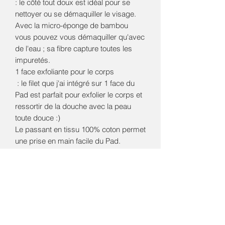
: le côté tout doux est idéal pour se 
nettoyer ou se démaquiller le visage.  
Avec la micro-éponge de bambou 
vous pouvez vous démaquiller qu'avec 
de l'eau ; sa fibre capture toutes les 
impuretés. 

1 face exfoliante pour le corps

 : le filet que j'ai intégré sur 1 face du 
Pad est parfait pour exfolier le corps et 
ressortir de la douche avec la peau 
toute douce :)

Le passant en tissu 100% coton permet 
une prise en main facile du Pad. 

Entretien :  laver à l'eau savonneuse 
entre deux utilisations ou en machine à 
40°. Ne pas utiliser d'assouplissant 
chimique, je vous conseille le vinaigre 
blanc)

Pas de sèche-linge ; laisser sécher à 
l'air libre.
