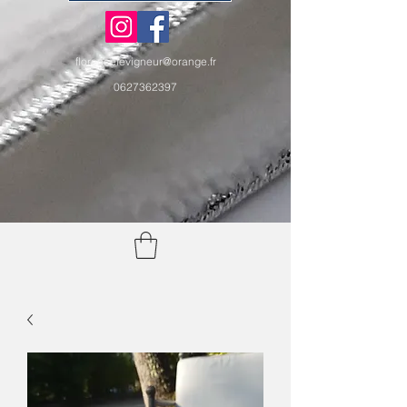
florencelevigneur@orange.fr
0627362397