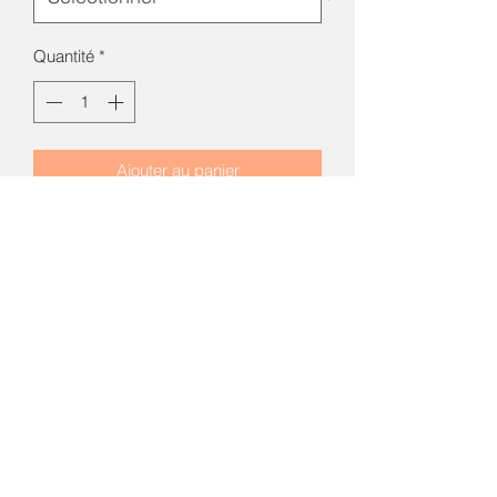
Quantité
*
Ajouter au panier
Pour une démarche vers le zéro déchet 
je vous propose une jolie alternative 
aux films plastiques et papier 
aluminium. Ces charlottes couvre-plats 
sont en coton enduit et sont parfaites 
pour conserver vos  aliments au 
réfrigérateur. Le lot comprend 4 tailles 
différentes pour  couvrir les plats de 8 à 
30 cm de diamètre. Elles sont 
élastiquées tout autour et s'adaptent 
aussi aux plats carrés ou 