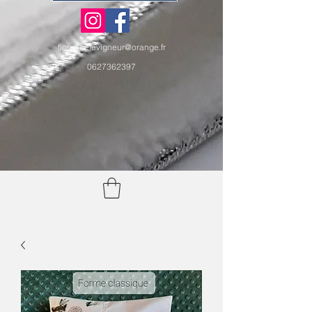
florencelevigneur@orange.fr
0627362397