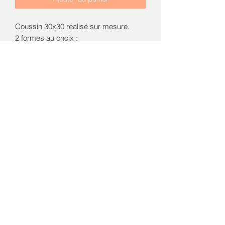
Coussin 30x30 réalisé sur mesure.

2 formes au choix : 

Classique ou avec poche range-
doudou.

Le prénom est réalisé avec une encre 
spéciale textile resistante aux lavages.

La housse et le coussin interieur sont 
lavables à  40 degrés.

Une belle idée cadeau pour bébé et 
enfant 😍 

Pour créer un ensemble  coffret, je 
vous propose aussi 

La couverture, les lingettes lavables 
avec leur pochette,  les bavoirs...

Contactez-moi et nous choisirons 
ensemble  les meilleurs coordonnées 